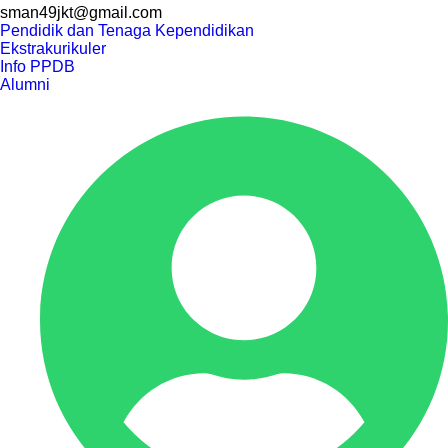
sman49jkt@gmail.com
Pendidik dan Tenaga Kependidikan
Ekstrakurikuler
Info PPDB
Alumni