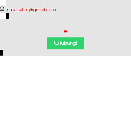
sman49jkt@gmail.com
Hubungi