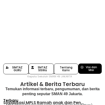
Visi dan
SIMTAZ
SMTAZ
Tentang
Misi
GURU
SISWa
Kami
Siswanto, S.Pd
Kepala Sekolah SMAN 49 JAKARTA
Artikel & Berita Terbaru
Temukan informasi terbaru, pengumuman, dan berita
penting seputar SMAN 49 Jakarta.
Terbaru
Sosialisasi MPLS Ramah anak dan Pen...