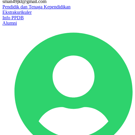
sman49jkt@gmail.com
Pendidik dan Tenaga Kependidikan
Ekstrakurikuler
Info PPDB
Alumni