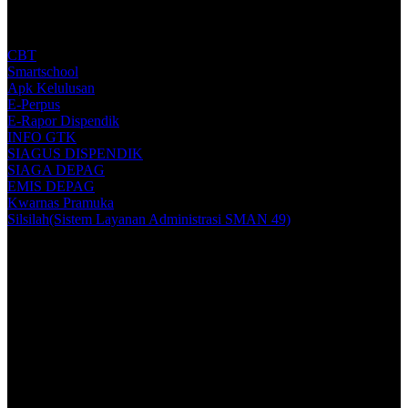
CBT
Smartschool
Apk Kelulusan
E-Perpus
E-Rapor Dispendik
INFO GTK
SIAGUS DISPENDIK
SIAGA DEPAG
EMIS DEPAG
Kwarnas Pramuka
Silsilah(Sistem Layanan Administrasi SMAN 49)