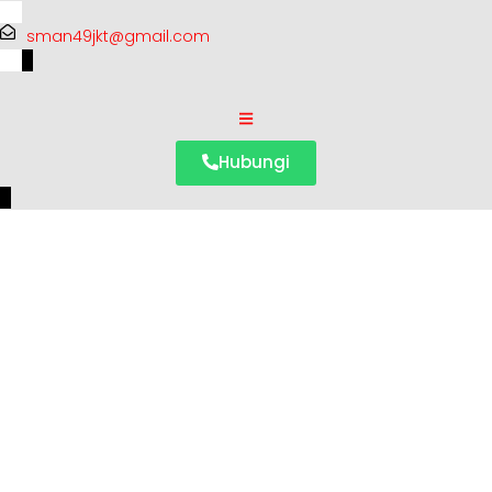
sman49jkt@gmail.com
Hubungi