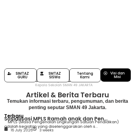
Visi dan
SIMTAZ
SMTAZ
Tentang
Misi
GURU
SISWa
Kami
Siswanto, S.Pd
Kepala Sekolah SMAN 49 JAKARTA
Artikel & Berita Terbaru
Temukan informasi terbaru, pengumuman, dan berita
penting seputar SMAN 49 Jakarta.
Terbaru
Sosialisasi MPLS Ramah anak dan Pen...
MPLS (Masa Pengenalan Lingkungan Satuan Pendidikan)
adalah kegiatan yang diselenggarakan oleh s...
16 July 2026
3 weeks