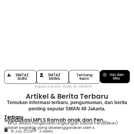
Visi dan
SIMTAZ
SMTAZ
Tentang
Misi
GURU
SISWa
Kami
Siswanto, S.Pd
Kepala Sekolah SMAN 49 JAKARTA
Artikel & Berita Terbaru
Temukan informasi terbaru, pengumuman, dan berita
penting seputar SMAN 49 Jakarta.
Terbaru
Sosialisasi MPLS Ramah anak dan Pen...
MPLS (Masa Pengenalan Lingkungan Satuan Pendidikan)
adalah kegiatan yang diselenggarakan oleh s...
16 July 2026
3 weeks