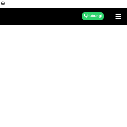
sman49jkt@gmail.com
Hubungi