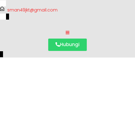
sman49jkt@gmail.com
Hubungi