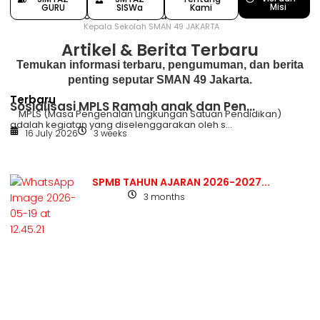
Misi
GURU
SISWa
Kami
Siswanto, S.Pd
Kepala Sekolah SMAN 49 JAKARTA
Artikel & Berita Terbaru
Temukan informasi terbaru, pengumuman, dan berita
penting seputar SMAN 49 Jakarta.
Terbaru
Sosialisasi MPLS Ramah anak dan Pen...
MPLS (Masa Pengenalan Lingkungan Satuan Pendidikan)
adalah kegiatan yang diselenggarakan oleh s...
16 July 2026
3 weeks
SPMB TAHUN AJARAN 2026-2027...
3 months
Berita