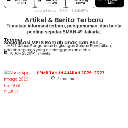
Misi
GURU
SISWa
Kami
Siswanto, S.Pd
Kepala Sekolah SMAN 49 JAKARTA
Artikel & Berita Terbaru
Temukan informasi terbaru, pengumuman, dan berita
penting seputar SMAN 49 Jakarta.
Terbaru
Sosialisasi MPLS Ramah anak dan Pen...
MPLS (Masa Pengenalan Lingkungan Satuan Pendidikan)
adalah kegiatan yang diselenggarakan oleh s...
16 July 2026
3 weeks
SPMB TAHUN AJARAN 2026-2027...
3 months
Berita