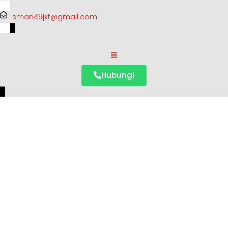
sman49jkt@gmail.com
Hubungi